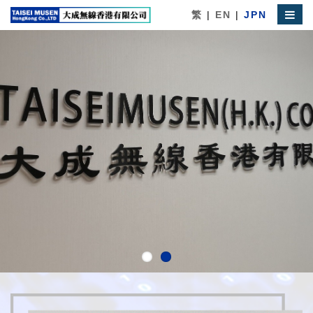
繁
|
EN
|
JPN