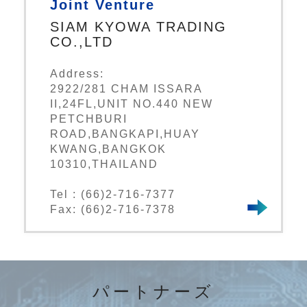
Joint Venture
SIAM KYOWA TRADING
CO.,LTD
Address:
2922/281 CHAM ISSARA
II,24FL,UNIT NO.440 NEW
PETCHBURI
ROAD,BANGKAPI,HUAY
KWANG,BANGKOK
10310,THAILAND
Tel : (66)2-716-7377
Fax: (66)2-716-7378
パートナーズ